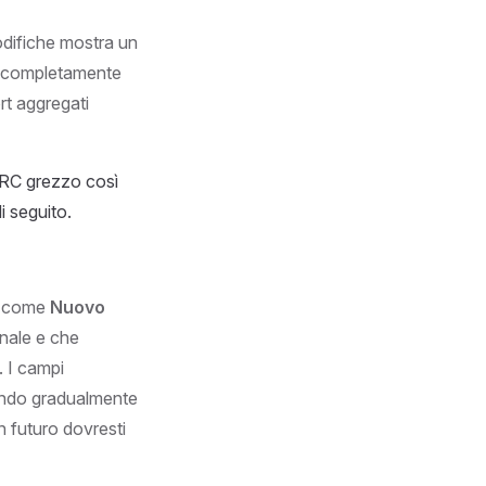
modifiche mostra un
à completamente
rt aggregati
RC grezzo così
i seguito.
i come
Nuovo
nale e che
. I campi
ando gradualmente
n futuro dovresti