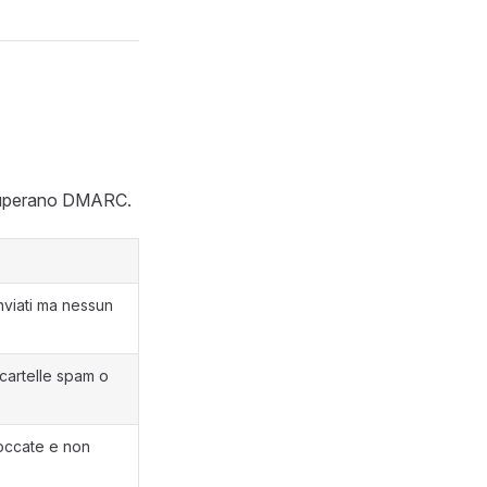
n superano DMARC.
nviati ma nessun
cartelle spam o
occate e non