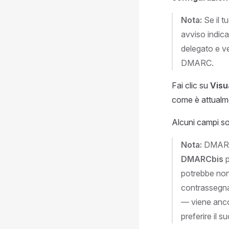
Nota:
Se il t
avviso indic
delegato e ve
DMARC.
Fai clic su
Visu
come è attualmen
Alcuni campi s
Nota:
DMARCb
DMARCbis
p
potrebbe non 
contrassegn
— viene ancor
preferire il 