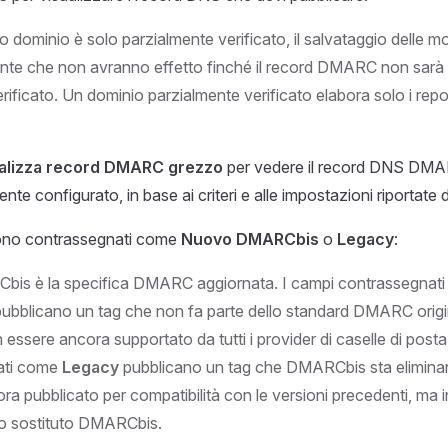
uo dominio è solo parzialmente verificato, il salvataggio delle 
ante che non avranno effetto finché il record DMARC non sar
rificato. Un dominio parzialmente verificato elabora solo i repo
alizza record DMARC grezzo
per vedere il record DNS DMA
te configurato, in base ai criteri e alle impostazioni riportate d
ono contrassegnati come
Nuovo DMARCbis
o
Legacy
:
is è la specifica DMARC aggiornata. I campi contrassegnat
ubblicano un tag che non fa parte dello standard DMARC origi
essere ancora supportato da tutti i provider di caselle di posta
ati come
Legacy
pubblicano un tag che DMARCbis sta elimin
a pubblicato per compatibilità con le versioni precedenti, ma i
suo sostituto DMARCbis.