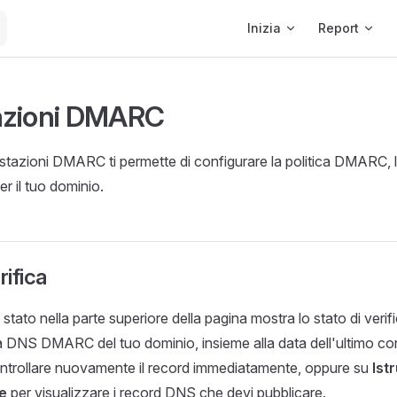
Main Navigation
Inizia
Report
azioni DMARC
tazioni DMARC ti permette di configurare la politica DMARC, la
er il tuo dominio.
rifica
 stato nella parte superiore della pagina mostra lo stato di verifi
a DNS DMARC del tuo dominio, insieme alla data dell'ultimo cont
ntrollare nuovamente il record immediatamente, oppure su
Istr
e
per visualizzare i record DNS che devi pubblicare.