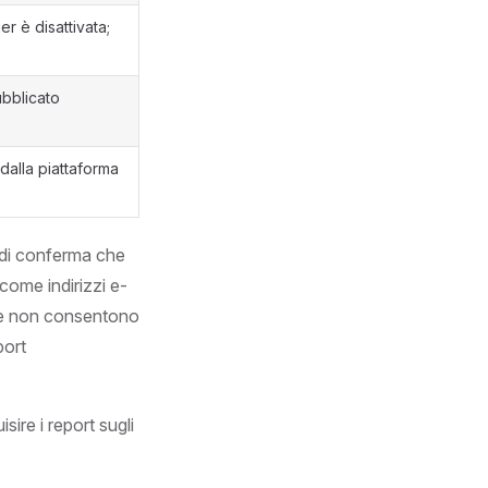
r è disattivata;
bblicato
dalla piattaforma
o di conferma che
come indirizzi e-
one non consentono
port
ire i report sugli