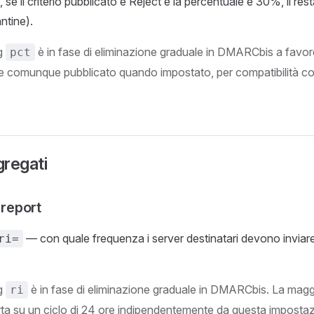
., se il criterio pubblicato è Reject e la percentuale è 30%, il r
ntine).
ag
è in fase di eliminazione graduale in DMARCbis a favor
pct
ne comunque pubblicato quando impostato, per compatibilità con
gregati
 report
— con quale frequenza i server destinatari devono inviare 
ri=
ag
è in fase di eliminazione graduale in DMARCbis. La maggi
ri
orta su un ciclo di 24 ore indipendentemente da questa imposta