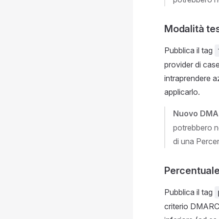
Modalità te
Pubblica il tag
provider di case
intraprendere az
applicarlo.
Nuovo DMA
potrebbero no
di una Percen
Percentual
Pubblica il tag
criterio DMARC.