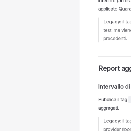
inferiore (ad es
applicato Quara
Legacy:
il t
test, ma vie
precedenti.
Report ag
Intervallo di
Pubblica il tag
aggregati.
Legacy:
il t
provider rip