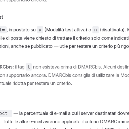
st
, impostato su
(Modalità test attiva) o
(disattivata). 
t=
y
n
lle di posta viene chiesto di trattare il criterio solo come indicat
ioni, anche se pubblicato — utile per testare un criterio più rig
RCbis:
il tag
non esisteva prima di DMARCbis. Alcuni destina
t
n supportarlo ancora. DMARCbis consiglia di utilizzare la Moda
tuale ridotta per testare un criterio.
e
— la percentuale di e-mail a cui i server destinatari dovre
pct=
 Tutte le altre e-mail avranno applicato il criterio DMARC im