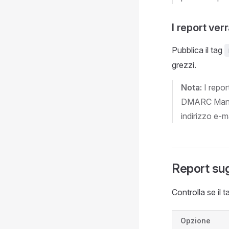
I report ver
Pubblica il tag
grezzi.
Nota:
I repor
DMARC Manage
indirizzo e-m
Report sugl
Controlla se il 
Opzione