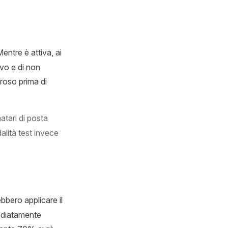
Mentre è attiva, ai
ivo e di non
oroso prima di
tari di posta
lità test invece
bbero applicare il
mediatamente