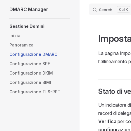
DMARC Manager
Search
K
Skip to content
Sidebar Navigation
Gestione Domini
Impost
Inizia
Panoramica
La pagina Impos
Configurazione DMARC
l'allineamento p
Configurazione SPF
Configurazione DKIM
Configurazione BIMI
Stato di ve
Configurazione TLS-RPT
Un indicatore di
record di deleg
Verifica
per co
configurazion