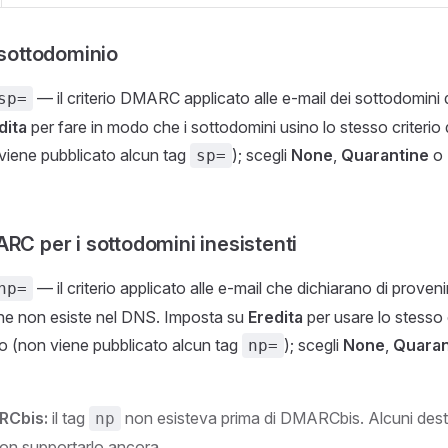
 sottodominio
— il criterio DMARC applicato alle e-mail dei sottodomini 
sp=
dita
per fare in modo che i sottodomini usino lo stesso criterio
 viene pubblicato alcun tag
); scegli
None
,
Quarantine
o
sp=
RC per i sottodomini inesistenti
— il criterio applicato alle e-mail che dichiarano di proven
np=
he non esiste nel DNS. Imposta su
Eredita
per usare lo stesso c
o (non viene pubblicato alcun tag
); scegli
None
,
Quaran
np=
RCbis:
il tag
non esisteva prima di DMARCbis. Alcuni desti
np
on supportarlo ancora.