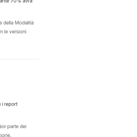
estante 70% avrà
e della Modalità
 le versioni
i report
or parte dei
zione.