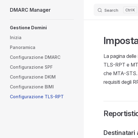
DMARC Manager
Search
K
Skip to content
Sidebar Navigation
Gestione Domini
Imposta
Inizia
Panoramica
La pagina delle
Configurazione DMARC
TLS-RPT e MTA
Configurazione SPF
che MTA-STS. N
Configurazione DKIM
requisiti degli R
Configurazione BIMI
Configurazione TLS-RPT
Reportist
Destinatari