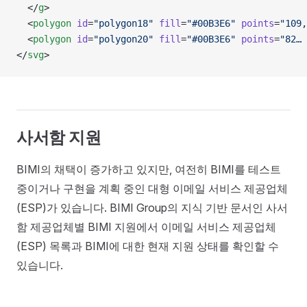
  </
g
>
  <
polygon
 id
=
"polygon18"
 fill
=
"#00B3E6"
 points
=
"109,
  <
polygon
 id
=
"polygon20"
 fill
=
"#00B3E6"
 points
=
"82… 
</
svg
>
사서함 지원
BIMI의 채택이 증가하고 있지만, 여전히 BIMI를 테스트
중이거나 구현을 계획 중인 대형 이메일 서비스 제공업체
(ESP)가 있습니다. BIMI Group의 지식 기반 문서인 사서
함 제공업체별 BIMI 지원에서 이메일 서비스 제공업체
(ESP) 목록과 BIMI에 대한 현재 지원 상태를 확인할 수
있습니다.