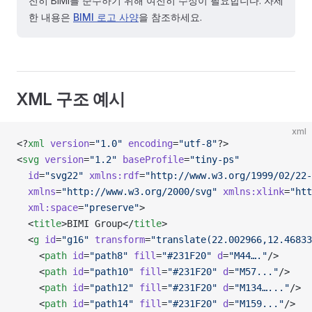
전히 BIMI를 준수하기 위해 여전히 수정이 필요합니다. 자세
한 내용은
BIMI 로고 사양
을 참조하세요.
XML 구조 예시
xml
<?
xml
 version
=
"1.0"
 encoding
=
"utf-8"
?>
<
svg
 version
=
"1.2"
 baseProfile
=
"tiny-ps"
  id
=
"svg22"
 xmlns:rdf
=
"http://www.w3.org/1999/02/22-
  xmlns
=
"http://www.w3.org/2000/svg"
 xmlns:xlink
=
"htt
  xml:space
=
"preserve"
>
  <
title
>BIMI Group</
title
>
  <
g
 id
=
"g16"
 transform
=
"translate(22.002966,12.46833
    <
path
 id
=
"path8"
 fill
=
"#231F20"
 d
=
"M44…."
/>
    <
path
 id
=
"path10"
 fill
=
"#231F20"
 d
=
"M57..."
/>
    <
path
 id
=
"path12"
 fill
=
"#231F20"
 d
=
"M134…..."
/>
    <
path
 id
=
"path14"
 fill
=
"#231F20"
 d
=
"M159..."
/>