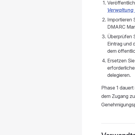
Veröffentlic
Verwaltung f
Importieren 
DMARC Man
Überprüfen 
Eintrag und 
dem öffentli
Ersetzen Si
erforderlic
delegieren.
Phase 1 dauert 
dem Zugang zum
Genehmigungsp