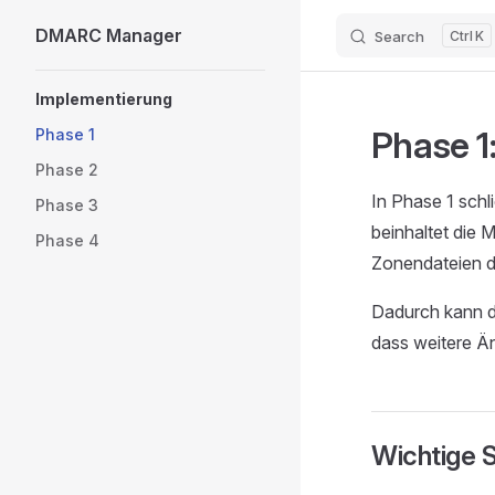
DMARC Manager
Search
K
Skip to content
Sidebar Navigation
Implementierung
Phase 1
Phase 1
Phase 2
In Phase 1 schl
Phase 3
beinhaltet die
Phase 4
Zonendateien 
Dadurch kann d
dass weitere Än
Wichtige S