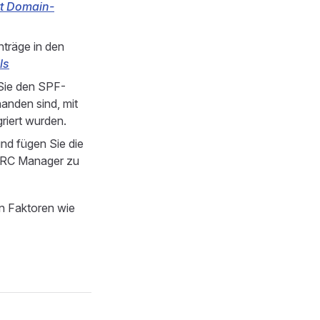
tt Domain-
nträge in den
ls
Sie den SPF-
anden sind, mit
griert wurden.
d fügen Sie die
ARC Manager zu
on Faktoren wie